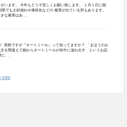
ざいます。 今年もどうぞ宜しくお願い致します。 １月１日に能
潟県でも土砂崩れや液状化などの 被害が出ている所もあります。
きな被害はあ …
 突然ですが『オートミール』って知ってますか？ 「まほうのお
呪文を間違えて鍋からオートミールが街中に溢れ出す、というお話
頃に …
0 15段