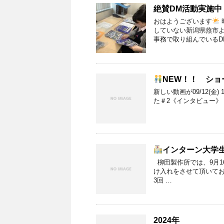
絶賛DM活動実施中
おはようございます
していない新潟県燕市
事務で取り組んでいるD
NEW！！ ショ
新しい動画が09/12(金)
た＃2《インタビュー》 https:
インターン大学
柳田製作所では、9月1
け入れをさせて頂いて
3回 …
2024年