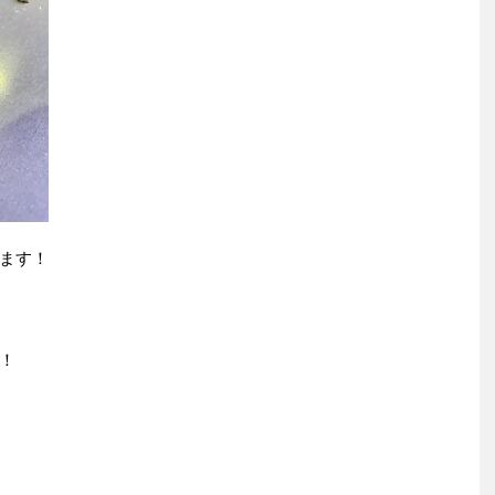
ます！
！