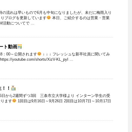
時の流れは早いもので6月も中旬になりましたが、未だに梅雨入り
よりブログを更新しています
本日、ご紹介するのは営業・営業
M活動についてで …
ート動画
 18：00～公開されます
↓ ↓ ↓ フレッシュな新卒社員に聞いてみ
//youtube.com/shorts/XizV-KL_pyI …
生！！
6日から2週間ずつ3回 三条市立大学様より インターン学生の受
おります
1回目は9月16日～9月26日 2回目は10月7日～10月17日