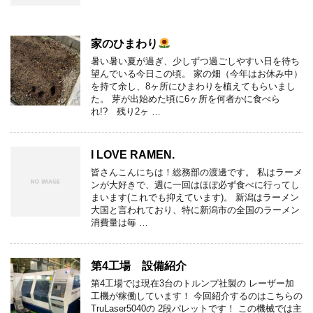
家のひまわり
暑い暑い夏が過ぎ、少しずつ過ごしやすい日を待ち
望んでいる今日この頃。 家の畑（今年はお休み中）
を持て余し、8ヶ所にひまわりを植えてもらいまし
た。 芽が出始めた頃に6ヶ所を何者かに食べら
れ!? 残り2ヶ …
I LOVE RAMEN.
皆さんこんにちは！総務部の渡邊です。 私はラーメ
ンが大好きで、週に一回はほぼ必ず食べに行ってし
まいます(これでも抑えています)。 新潟はラーメン
大国と言われており、特に新潟市の全国のラーメン
消費量は毎 …
第4工場 設備紹介
第4工場では現在3台のトルンプ社製の レーザー加
工機が稼働しています！ 今回紹介するのはこちらの
TruLaser5040の 2段パレットです！ この機械では主