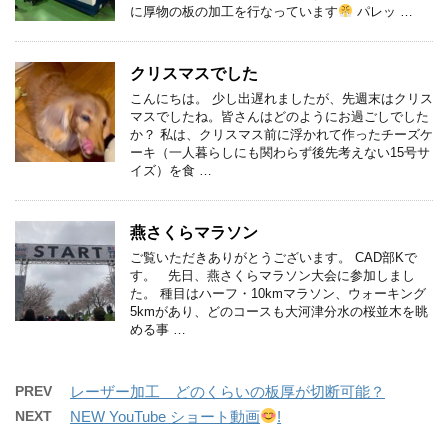
に厚物の板の加工を行なっています
パレッ …
クリスマスでした
こんにちは。 少し出遅れましたが、先週末はクリス
マスでしたね。皆さんはどのようにお過ごしでした
か？ 私は、クリスマス前に浮かれて作ったチーズケ
ーキ（一人暮らしにも関わらず後先考えない15号サ
イズ）を食 …
燕さくらマラソン
ご覧いただきありがとうございます。 CAD部Kで
す。 先日、燕さくらマラソン大会に参加しまし
た。 種目はハーフ・10kmマラソン、ウォーキング
5kmがあり、どのコースも大河津分水の桜並木を眺
める事 …
PREV
レーザー加工 どのくらいの板厚が切断可能？
NEXT
NEW YouTube ショート動画
!