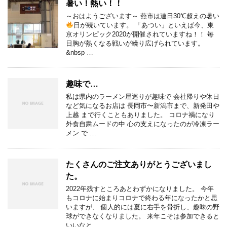
暑い！熱い！！
～おはようございます～ 燕市は連日30℃超えの暑い
日が続いています。 「あつい」といえば今、東
京オリンピック2020が開催されていますね！！ 毎
日胸が熱くなる戦いが繰り広げられています。
&nbsp …
趣味で…
私は県内のラーメン屋巡りが趣味で 会社帰りや休日
など気になるお店は 長岡市〜新潟市まで、新発田や
上越 まで行くこともありました。 コロナ禍になり
外食自粛ムードの中 心の支えになったのが冷凍ラー
メン で …
たくさんのご注文ありがとうございまし
た。
2022年残すところあとわずかになりました。 今年
もコロナに始まりコロナで終わる年になったかと思
いますが、 個人的には夏に右手を骨折し、趣味の野
球ができなくなりました。 来年こそは参加できると
いいなと …