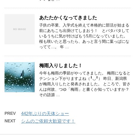
あたたかくなってきました
子供の卒業、入学式を終えて本格的に部活が始まる
前にあちこち出掛けてしまおう！ とバタバタして
いるうちに気が付けばもう5月になっていました。
桜も咲いたと思ったら、あっと言う間に葉っぱにな
ってて…。 年 …
梅雨入りしました！
今年も梅雨の季節がやってきました。 梅雨になると
テンション下がりますよね（╹◡╹） 昨日、新潟県
が梅雨入りしたと発表されました。 ところで、皆さ
んは何故、つゆ「梅雨」と書くか知っていますか？
その語源 …
PREV
442年ぶりの天体ショー
NEXT
シムのご依頼大歓迎です！