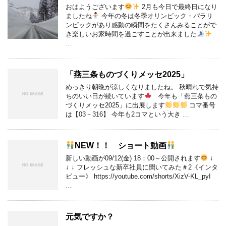
おはようございます
2月も今日で最終日になり
ましたね
今年の冬は冬季オリンピック・パラリ
ンピックがあり感動の瞬間をたくさんみることがで
き楽しいお家時間を過ごすことが出来ました
…
「燕三条ものづくりメッセ2025」
めっきり朝晩が涼しくなりましたね。 秋晴れで気持
ちのいい日が続いています
今年も「燕三条もの
づくりメッセ2025」に出展します
コマ番号
は【03－316】 今年も2コマという大き …
NEW！！ ショート動画
新しい動画が09/12(金) 18：00～公開されます
↓
↓ ↓ フレッシュな新卒社員に聞いてみた＃2《インタ
ビュー》 https://youtube.com/shorts/XizV-KL_pyI
…
元気ですか？