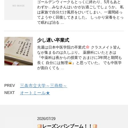
ゴールデンウィークもとっくに終わり、5月もあと
わずか…みなさんはいかがお過ごしでしょうか。 私
は家族で自分だけ風邪をひいてしまい、一週間経っ
てようやく回復してきました。 しっかり栄養をとっ
て眠れば治る …
少し遅い卒業式
先週は日本中医学院の卒業式
クラスメイト皆ん
なが集まるのは久しぶり。 薬膳科にいたときは
『中薬科は夜からの授業で おまけに3年間と期間も
長く 自分には無理
』と思っていた。 でも中医学
が面白くても …
PREV
三条市立大学～三燕祭～
NEXT
オートミール★
2026/07/29
レーズンパンブーム！！