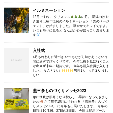
イルミネーション
12月ですね。 クリスマス
の月。 新潟のけや
き通りは毎年恒例のイルミネーション 「光のページ
ェント」が始まりました。 華やかでキレイですよ。
いつも帰りに見ると なんだか心がほっこり温まりま
す
…
入社式
4月も終わりに近づき いつもながら時があっという
間に過ぎてびっくりです。 今年は桜を見に行くこと
が出来ず来年に期待です。 今年も新入社員が入りま
した。 なんと3人も
男性1人 女性2人 うれ
しい …
燕三条ものづくりメッセ2023
急に朝晩は肌寒くなり秋らしい季節になってきまし
たね
さて毎年10月に行われる 『燕三条ものづく
りメッセ2023』 に今年も出展いたします。 今年の
日程は10月26、27日の2日間。 今回は展示ブース