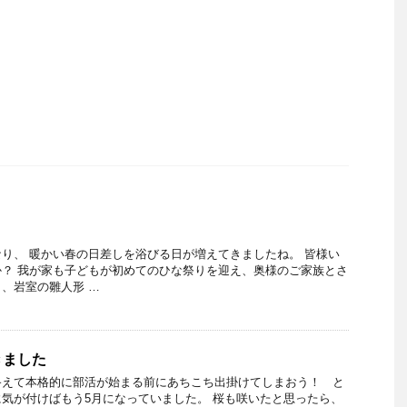
り、 暖かい春の日差しを浴びる日が増えてきましたね。 皆様い
？ 我が家も子どもが初めてのひな祭りを迎え、奥様のご家族とさ
、岩室の雛人形 …
きました
終えて本格的に部活が始まる前にあちこち出掛けてしまおう！ と
気が付けばもう5月になっていました。 桜も咲いたと思ったら、