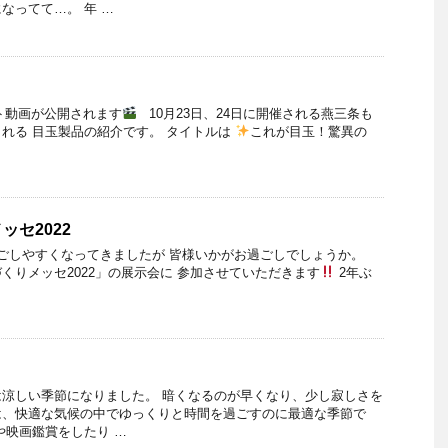
なってて…。 年 …
ート動画が公開されます
10月23日、24日に開催される燕三条も
れる 目玉製品の紹介です。 タイトルは
これが目玉！驚異の
ッセ2022
過ごしやすくなってきましたが 皆様いかがお過ごしでしょうか。
くりメッセ2022」の展示会に 参加させていただきます
2年ぶ
涼しい季節になりました。 暗くなるのが早くなり、少し寂しさを
は、快適な気候の中でゆっくりと時間を過ごすのに最適な季節で
や映画鑑賞をしたり …