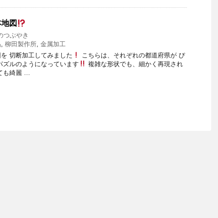
本地図
のつぶやき
品
,
柳田製作所
,
金属加工
を 切断加工してみました
こちらは、それぞれの都道府県が ぴ
パズルのようになっています
複雑な形状でも、細かく再現され
ても綺麗 …