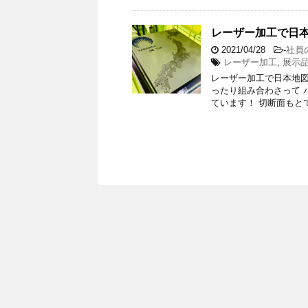
レーザー加工で日
2021/04/28
-
社員
レーザー加工
,
展示
レーザー加工で日本地図
ったり組み合わさって 
ています！ 切断面もと