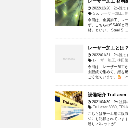
レーザー加工 材料
2022/12/20
-
誰で
SS
,
レーザー加工
,
今回は、金属加工、レー
ず、こちらのSS400
材」といい、 Steel S 
レーザー加工とは
2022/01/31
-
誰で
レーザー加工
,
柳田
今回は、レーザー加工が
虫眼鏡で集めて、紙を
ごく似ています。
パ
設備紹介 TruLaser 
2021/04/30
-
社員
TruLaser 3030
,
TRU
こちらは第一工場に設置して
ジにも記載されています
通り パレットが1 …