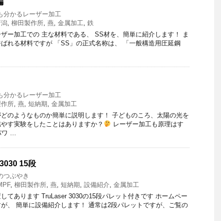
編
も分かるレーザー加工
新潟
,
柳田製作所
,
燕
,
金属加工
,
鉄
ザー加工での 主な材料である、 SS材を、簡単に紹介します！ ま
と呼ばれる材料ですが 「SS」の正式名称は、 「一般構造用圧延鋼
…
？
も分かるレーザー加工
製作所
,
燕
,
短納期
,
金属加工
どのようなものか簡単に説明します！ 子どものころ、太陽の光を
燃やす実験をしたことはありますか？
レーザー加工も原理はす
ワ …
3030 15段
のつぶやき
MPF
,
柳田製作所
,
燕
,
短納期
,
設備紹介
,
金属加工
あります TruLaser 3030の15段パレット付きです ホームペー
が、 簡単に設備紹介します！ 通常は2段パレットですが、ご覧の