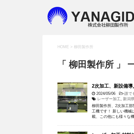
HOME
>
柳田製作所
「 柳田製作所 」 
2次加工、新設備導
2024/05/06
-
誰で
レーザー加工
,
新潟
柳田製作所、2次加工部
工機です！ 新しい機械
載、この他にも様々な