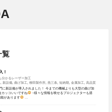
一覧
入！
も分かるレーザー加工
県
,
新設備
,
曲げ加工
,
柳田製作所
,
燕三条
,
短納期
,
金属加工
,
高品質
門に新設備が導入されました！ 今までの機械よりも大型の曲げ加
はカッコいいですね
↑様々な情報を映せるプロジェクターも搭
機能があります
…