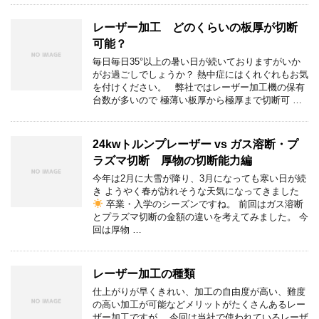
レーザー加工 どのくらいの板厚が切断
可能？
毎日毎日35°以上の暑い日が続いておりますがいか
がお過ごしでしょうか？ 熱中症にはくれぐれもお気
を付けください。 弊社ではレーザー加工機の保有
台数が多いので 極薄い板厚から極厚まで切断可 …
24kwトルンプレーザー vs ガス溶断・プ
ラズマ切断 厚物の切断能力編
今年は2月に大雪が降り、3月になっても寒い日が続
き ようやく春が訪れそうな天気になってきました
卒業・入学のシーズンですね。 前回はガス溶断
とプラズマ切断の金額の違いを考えてみました。 今
回は厚物 …
レーザー加工の種類
仕上がりが早くきれい、加工の自由度が高い、難度
の高い加工が可能などメリットがたくさんあるレー
ザー加工ですが、 今回は当社で使われているレーザ